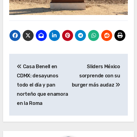
Navegación
Casa Benell en
Sliders México
de
CDMX: desayunos
sorprende con su
entradas
todo el día y pan
burger más audaz
norteño que enamora
en la Roma