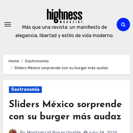
Skip
to
content
Más que una revista: un manifiesto de
elegancia, libertad y estilo de vida moderno.
Home
Gastronomía
Sliders México sorprende con su burger más audaz
Gastronomía
Sliders México sorprende
con su burger más audaz
By
Montserrat Rosas Ugalde
julio 28, 2025