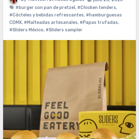
#burger con pan de pretzel
,
#Chicken tenders
,
#Cócteles y bebidas refrescantes
,
#hamburguesas
CDMX
,
#Malteadas artesanales
,
#Papas trufadas
,
#Sliders México
,
#Sliders sampler