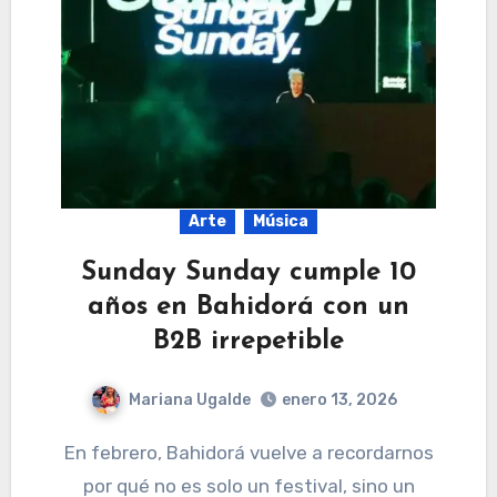
Arte
Música
Sunday Sunday cumple 10
años en Bahidorá con un
B2B irrepetible
Mariana Ugalde
enero 13, 2026
En febrero, Bahidorá vuelve a recordarnos
por qué no es solo un festival, sino un