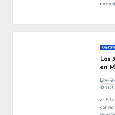
natural
Gastr
Los 
en M
septi
🌮🍷 Los restaurantes de hotel en México se
convier
OpenTa