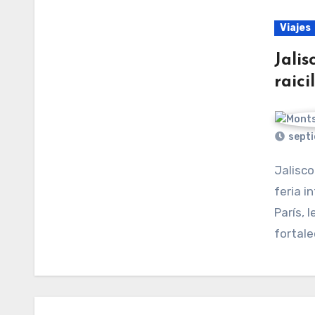
Viajes
Jalis
raici
septi
Jalisco está brillando en Europa. Su participación en la
feria i
París, 
fortale