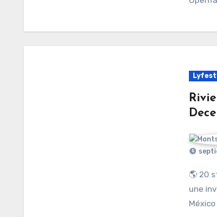
Lyfest
Rivi
Dece
septi
🌎 20 startups, un fondo de $30M y una filosofía que
une inv
México 