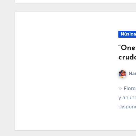
Música
“One
crud
Mar
✨ Florence + The Machine revela “One Of The Greats”
y anun
Disponi