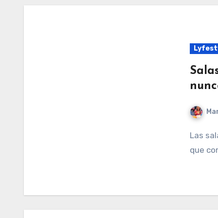
Lyfest
Sala
nunc
Mar
Las salas blancas se consolidan como el must-have
que com