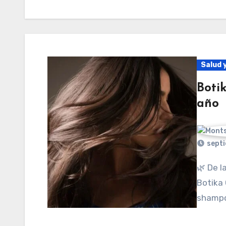
Salud y
Botik
año
septi
🌿 De la herbolaria ancestral a la ciencia moderna:
Botika 
shampo