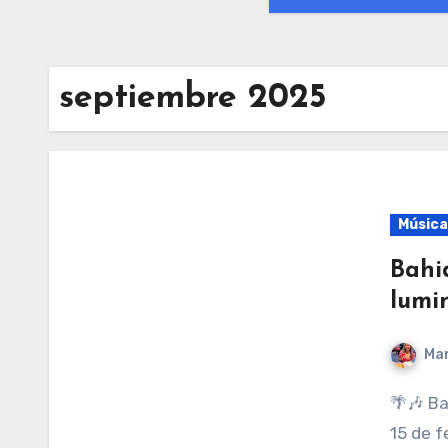
septiembre 2025
Música
Bahid
lumi
Mar
🌴🎶 Bahidorá 2026 vuelve a Las Estacas este 13, 14 y
15 de f