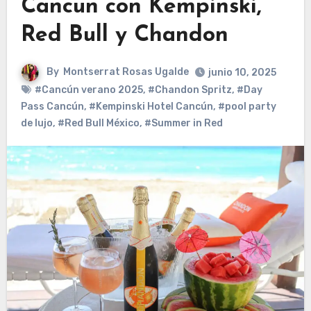
Cancún con Kempinski,
Red Bull y Chandon
By
Montserrat Rosas Ugalde
junio 10, 2025
#Cancún verano 2025
,
#Chandon Spritz
,
#Day
Pass Cancún
,
#Kempinski Hotel Cancún
,
#pool party
de lujo
,
#Red Bull México
,
#Summer in Red