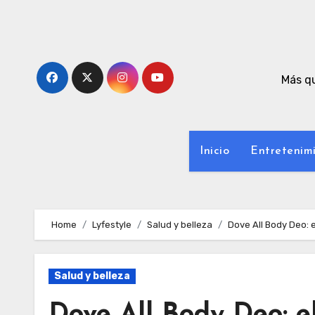
Skip
to
content
Más qu
Inicio
Entretenim
Home
Lyfestyle
Salud y belleza
Dove All Body Deo: 
Salud y belleza