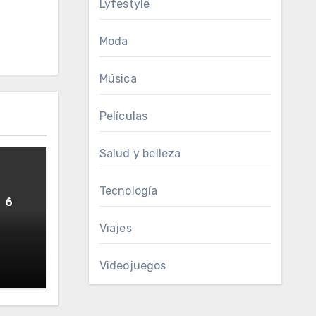
Lyfestyle
Moda
Música
Películas
Salud y belleza
Tecnología
n 6
a
Viajes
por
Videojuegos