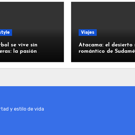
style
Viajes
tbol se vive sin
Atacama: el desierto
eras: la pasión
romántico de Sudamé
cana continúa
vuelve a conquistar a
viajeros
tad y estilo de vida