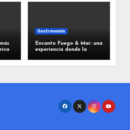
Gastronomía
 más
Encanto Fuego & Mar: una
rica
experiencia donde la
 los
gastronomía despierta
todos los sentidos