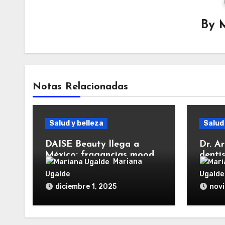
By
Notas Relacionadas
Salud y belleza
Salud
DAISE Beauty llega a
Dr. Ar
México: fragancias mood-
dentis
Mariana
matching
sonri
Ugalde
Ugalde
estilo
diciembre 1, 2025
novi