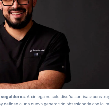
e seguidores
, Arciniega no solo diseña sonrisas: constru
hoy definen a una nueva generación obsesionada con la i