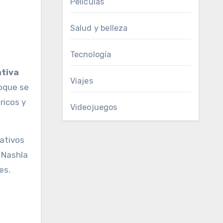
Películas
Salud y belleza
Tecnología
ativa
Viajes
foque se
ricos y
Videojuegos
eativos
 Nashla
es.