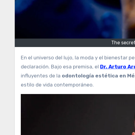
The secret
En el universo del lujo, la moda y el bienestar personal, la sonrisa dejó de ser un detalle para convertirse en una
declaración. Bajo esa premisa, el
Dr. Arturo Ar
influyentes de la
odontología estética en Mé
estilo de vida contemporáneo.