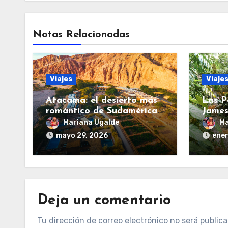
Notas Relacionadas
Viajes
Viaje
Atacama: el desierto más
Las P
romántico de Sudamérica
James
vuelve a conquistar a los
surre
Mariana Ugalde
Ma
viajeros
las e
mayo 29, 2026
ener
Deja un comentario
Tu dirección de correo electrónico no será publica