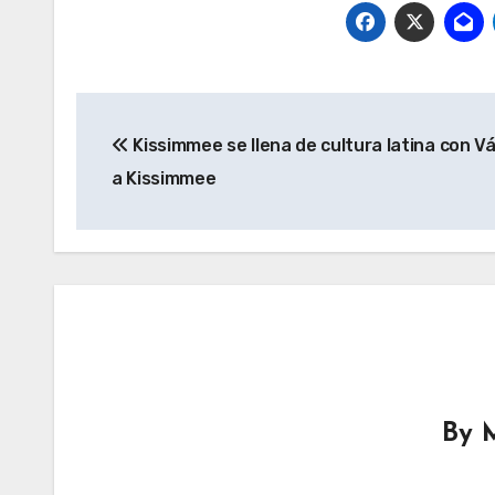
Navegación
Kissimmee se llena de cultura latina con 
de
a Kissimmee
entradas
By