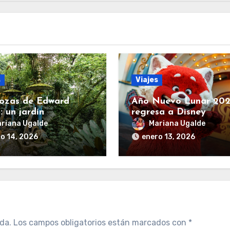
s
Viajes
ozas de Edward
Año Nuevo Lunar 20
: un jardín
regresa a Disney
alista que cambia con
California Adventure 
riana Ugalde
Mariana Ugalde
staciones
una experiencia llena 
o 14, 2026
enero 13, 2026
sabor y tradición
da.
Los campos obligatorios están marcados con
*