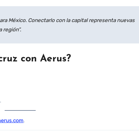
ra México. Conectarlo con la capital representa nuevas
a región”.
acruz con Aerus?
.
aerus.com
.