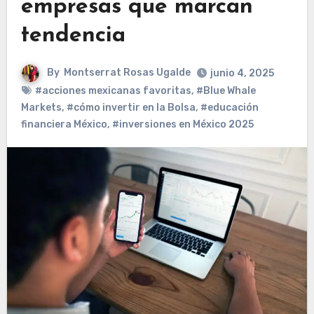
empresas que marcan
tendencia
By
Montserrat Rosas Ugalde
junio 4, 2025
#acciones mexicanas favoritas
,
#Blue Whale
Markets
,
#cómo invertir en la Bolsa
,
#educación
financiera México
,
#inversiones en México 2025