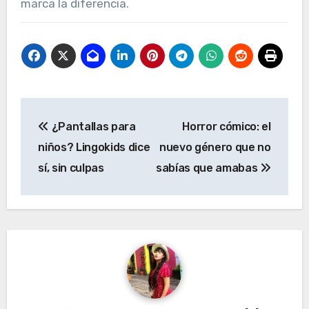
marca la diferencia.
Navegación
¿Pantallas para
Horror cómico: el
de
niños? Lingokids dice
nuevo género que no
entradas
sí, sin culpas
sabías que amabas