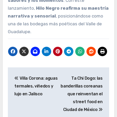
sabores y los momentos
. Con este
lanzamiento,
Hilo Negro reafirma su maestría
narrativa y sensorial
, posicionándose como
una de las bodegas más poéticas del Valle de
Guadalupe.
Navegación
Villa Corona: aguas
Ta Chi Dogo: las
de
termales, viñedos y
banderillas coreanas
entradas
lujo en Jalisco
que reinventan el
street food en
Ciudad de México