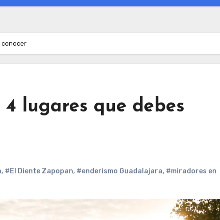
s conocer
 4 lugares que debes
a
,
#El Diente Zapopan
,
#enderismo Guadalajara
,
#miradores en