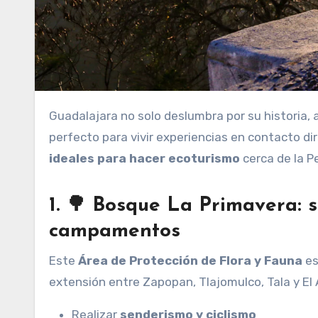
Guadalajara no solo deslumbra por su historia, arquitectura y gastronomía; también es el punto de partida
perfecto para vivir experiencias en contacto d
ideales para hacer ecoturismo
cerca de la Pe
1. 🌳 Bosque La Primavera: 
campamentos
Este
Área de Protección de Flora y Fauna
es
extensión entre Zapopan, Tlajomulco, Tala y El
Realizar
senderismo y ciclismo