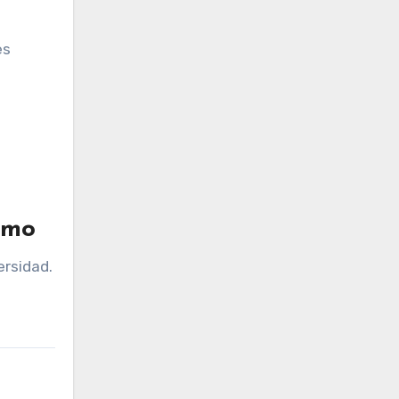
es
smo
ersidad.