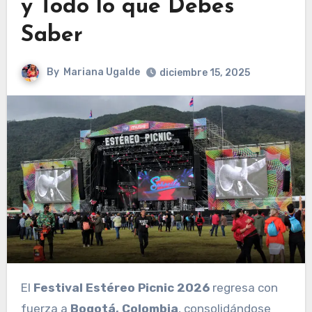
y Todo lo que Debes
Saber
By
Mariana Ugalde
diciembre 15, 2025
El
Festival Estéreo Picnic 2026
regresa con
fuerza a
Bogotá, Colombia
, consolidándose