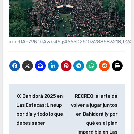
xr:d:DAF79NOfAwk:45,j:4665025103288583218,t:24
Navegación
Bahidorá 2025 en
RECREO: el arte de
de
Las Estacas: Lineup
volver a jugar juntos
entradas
por día y todo lo que
en Bahidorá (y por
debes saber
qué es el plan
imperdible en Las