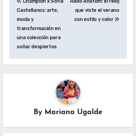
Champion x Sofía
Rado Anatom: el reloj
de
Castellanos: arte,
que viste el verano
entradas
moda y
con estilo y color
transformación en
una colección para
soñar despiertos
By
Mariana Ugalde