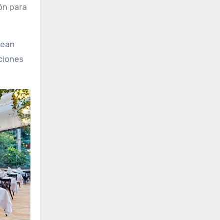
ón para
rean
ciones