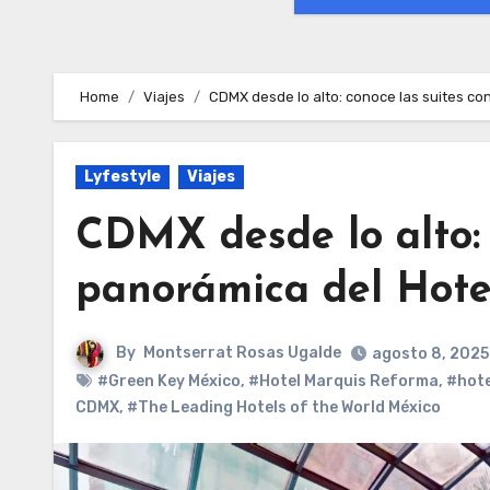
Home
Viajes
CDMX desde lo alto: conoce las suites co
Lyfestyle
Viajes
CDMX desde lo alto: 
panorámica del Hot
By
Montserrat Rosas Ugalde
agosto 8, 2025
#Green Key México
,
#Hotel Marquis Reforma
,
#hote
CDMX
,
#The Leading Hotels of the World México