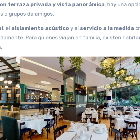
con terraza privada y vista panorámica
, hay una opci
ias o grupos de amigos.
al
, el
aislamiento acústico
y el
servicio a la medida
c
amente. Para quienes viajan en familia, existen habita
.