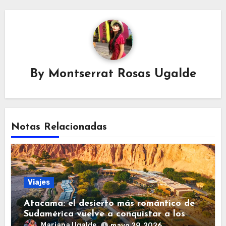
By
Montserrat Rosas Ugalde
Notas Relacionadas
Viajes
Atacama: el desierto más romántico de
Sudamérica vuelve a conquistar a los
viajeros
Mariana Ugalde
mayo 29, 2026