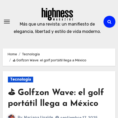
Skip
to
content
Más que una revista: un manifiesto de
elegancia, libertad y estilo de vida moderno.
Home
Tecnología
⛳ Golfzon Wave: el golf portátil llega a México
Tecnología
⛳ Golfzon Wave: el golf
portátil llega a México
By
Mariana Ugalde
septiembre 17, 2025