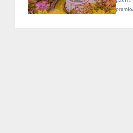
gastro
premios