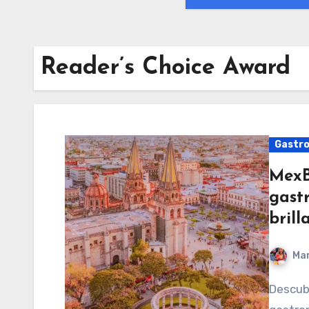
Reader’s Choice Award
Gastr
MexBe
gast
bril
Mar
Descubre por qué Guadalajara será el epicentro de la