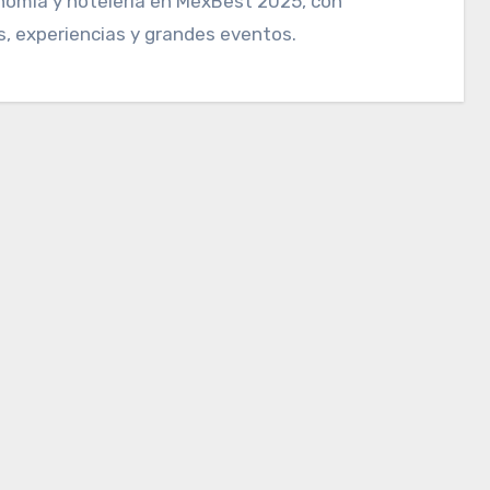
nomía y hotelería en MexBest 2025, con
, experiencias y grandes eventos.