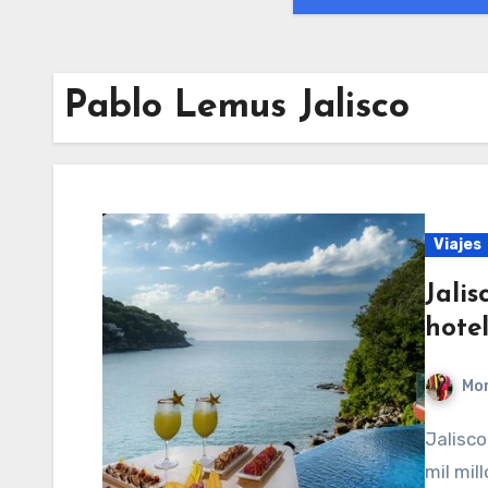
Pablo Lemus Jalisco
Viajes
Jali
hote
Mon
Jalisco recibirá una inversión histórica de más de 20
mil mil