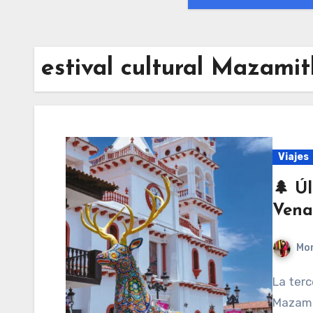
estival cultural Mazamit
Viajes
🌲 Úl
Vena
Mon
La tercera edición del Festival del Venado en
Mazamit