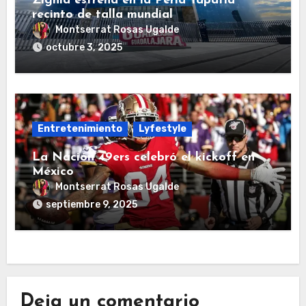
Zignia estrena en la Perla Tapatía
recinto de talla mundial
Montserrat Rosas Ugalde
octubre 3, 2025
Entretenimiento
Lyfestyle
La Nación 49ers celebró el kickoff en
México
Montserrat Rosas Ugalde
septiembre 9, 2025
Deja un comentario