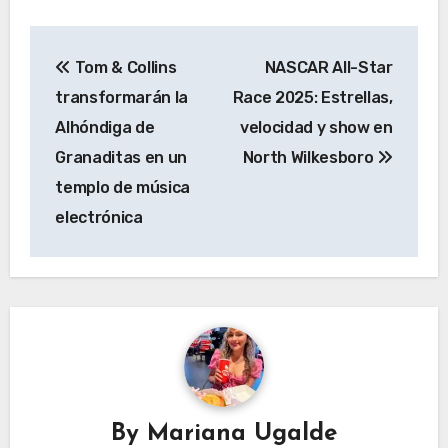
Navegación
Tom & Collins
NASCAR All-Star
de
transformarán la
Race 2025: Estrellas,
entradas
Alhóndiga de
velocidad y show en
Granaditas en un
North Wilkesboro
templo de música
electrónica
By
Mariana Ugalde