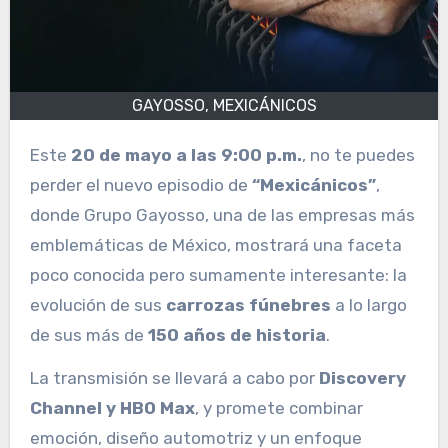
GAYOSSO, MEXICÁNICOS
Este
20 de mayo a las 9:00 p.m.
, no te puedes
perder el nuevo episodio de
“Mexicánicos”
,
donde Grupo Gayosso, una de las empresas más
emblemáticas de México, mostrará una faceta
poco conocida pero sumamente interesante: la
evolución de sus
carrozas fúnebres
a lo largo
de sus más de
150 años de historia
.
La transmisión se llevará a cabo por
Discovery
Channel y HBO Max
, y promete combinar
emoción, diseño automotriz y un enfoque