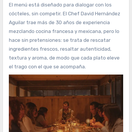
El menú está diseñado para dialogar con los
cócteles, sin competir. El Chef David Hernández
Aguilar trae más de 30 años de experiencia
mezclando cocina francesa y mexicana, pero lo
hace sin pretensiones: se trata de rescatar
ingredientes frescos, resaltar autenticidad,
textura y aroma, de modo que cada plato eleve
el trago con el que se acompaña.