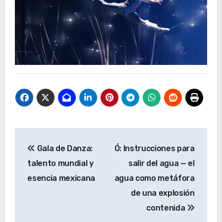
Navegación
Gala de Danza:
Ó: Instrucciones para
de
talento mundial y
salir del agua — el
entradas
esencia mexicana
agua como metáfora
de una explosión
contenida