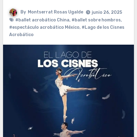
By
Montserrat Rosas Ugalde
junio 26, 2025
#ballet acrobático China
,
#ballet sobre hombros
,
#espectáculo acrobático México
,
#Lago de los Cisnes
Acrobático