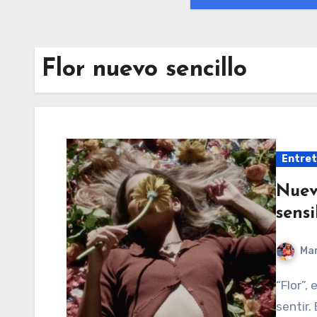
Flor nuevo sencillo
Entret
Nuev
sensi
Mar
“Flor”, el nuevo sencillo de Reyno, nos invita a soltar y
sentir.